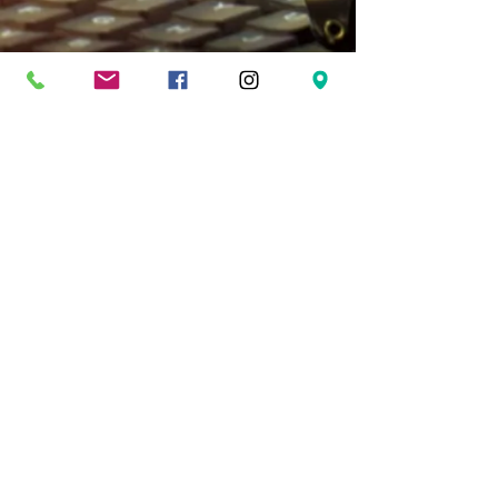
© 2017 par CAPRICORNE CREATION-SARL
RCS n°
834 421 646
- capital social 10 000 €
-APE 2920Z - 214 rue de Néry 60320
BETHISY SAINT PIERRE. Créé avec
Wix.com