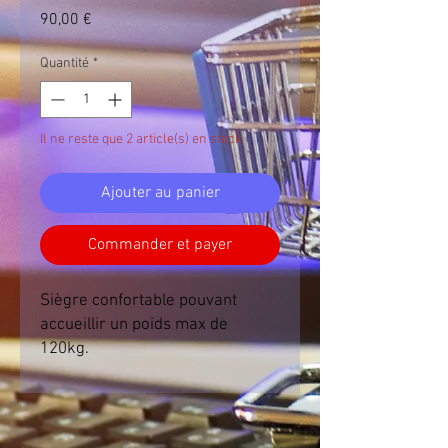
Prix
90,00 €
Quantité
*
Il ne reste que 2 article(s) en stock
Ajouter au panier
Commander et payer
Siègre confortable pouvant
accueillir un poids max de
120kg.
Poids : 4kg
Dimensions : 44x88x53cm