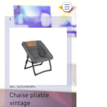
SKU : SCPLIVINCMP4
Chaise pliable
vintage