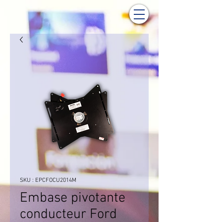
SKU : EPCFOCU2014M
Embase pivotante
conducteur Ford