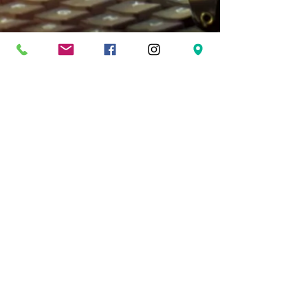
Poids : 12 kgs (suivant les
modèles)
Stabilisation par patins téflon
Verrouillage automatique face
à la route
Déverrouillage facile
Débattement vers l’arrière :
60 à 140 mm (suivant les
modèles)
Débattement moyen vers
l’intérieur : 30 mm
© 2017 par CAPRICORNE CREATION-SARL
RCS n°
834 421 646
- capital social 10 000 €
-APE 2920Z - 214 rue de Néry 60320
BETHISY SAINT PIERRE. Créé avec
Wix.com