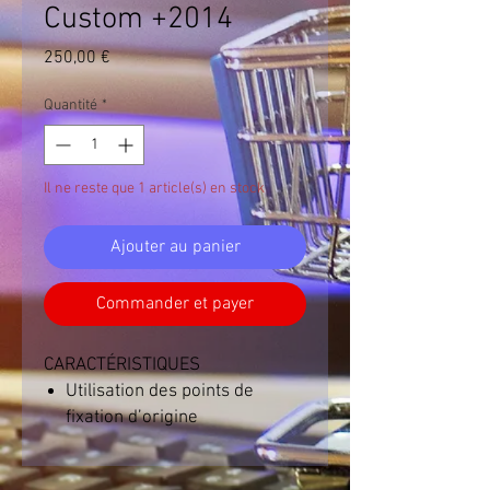
Custom +2014
Prix
250,00 €
Quantité
*
Il ne reste que 1 article(s) en stock
Ajouter au panier
Commander et payer
CARACTÉRISTIQUES
Utilisation des points de
fixation d’origine
Plaques acier ép. 5 mm
Epaisseur 23 mm