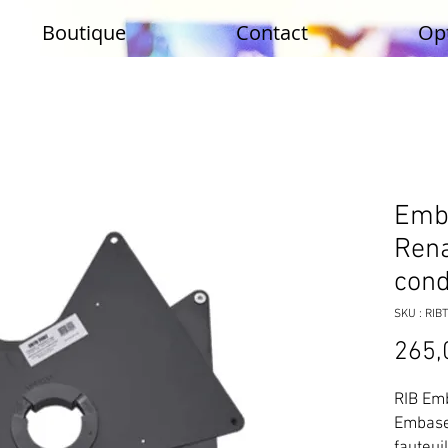
Boutique
Contact
Op
Emb
Rena
cond
SKU : RI
265,
RIB Emb
Embase 