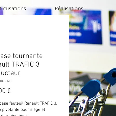
timisations
Réalisations
ase tournante
ult TRAFIC 3
ucteur
BTRACOND
Prix
00 €
ase fauteuil Renault TRAFIC 3.
pivotante pour siège et