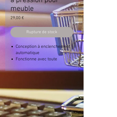
à pression pour
meuble
Prix
29,00 €
Rupture de stock
Conception à enclenchement
automatique
Fonctionne avec toute
épaisseur de porte comprise
entre 12 mm et 18 mm
Design moderne et affleurant
Comprend une gâche à deux
positions et une aide au
réglage pour l'installation
Design réglable avec une
marge de + ou - 5 mm pour
une installation précise