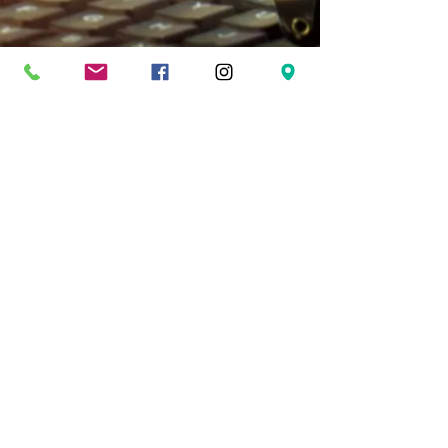
Couleur : cerclage noir /
centre chrome
© 2017 par CAPRICORNE CREATION-SARL
RCS n°
834 421 646
- capital social 10 000 €
-APE 2920Z - 214 rue de Néry 60320
BETHISY SAINT PIERRE. Créé avec
Wix.com