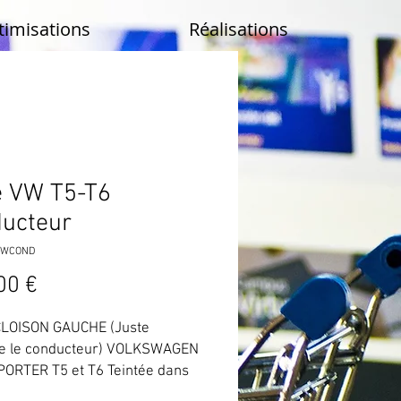
timisations
Réalisations
e VW T5-T6
ucteur
TVWCOND
Prix
00 €
CLOISON GAUCHE (Juste
re le conducteur) VOLKSWAGEN
ORTER T5 et T6 Teintée dans
se.