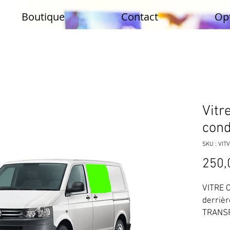
Boutique
Contact
Op
Vitr
cond
SKU : VI
250,
VITRE 
derriè
TRANSP
la mas